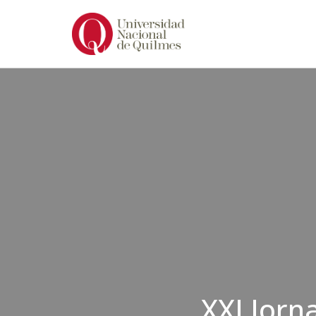
Ir
al
contenido
XXI Jorn