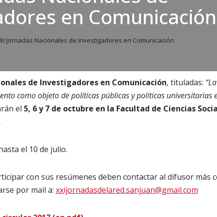
adores en Comunicación
XI Jornadas Nacionales de Investigadores en Comunicación
ionales de Investigadores en Comunicación
, tituladas:
“La
nto como objeto de políticas públicas y políticas universitarias 
arán el
5, 6 y 7 de octubre en la Facultad de Ciencias Soci
.
asta el 10 de julio.
ticipar con sus resúmenes deben contactar al difusor más c
rse por mail a:
xxijornadasdelared.sanjuan@gmail.com