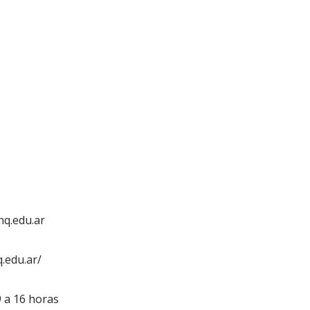
q.edu.ar
.edu.ar/
9 a 16 horas