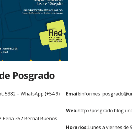
 de Posgrado
nt. 5382 – WhatsApp (+54 9)
Email:
informes_posgrado@un
Web:
http://posgrado.blog.unq
z Peña 352 Bernal Buenos
Horarios:
Lunes a viernes de 