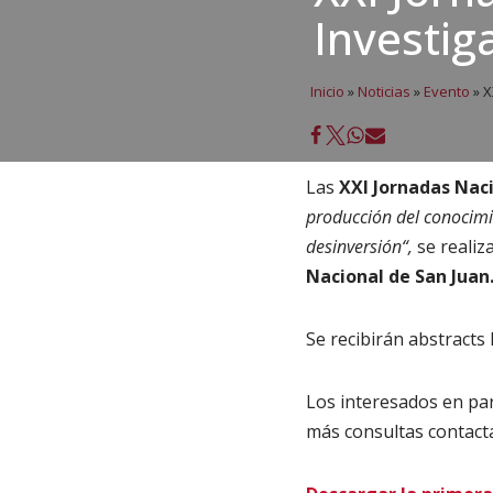
Investig
Inicio
»
Noticias
»
Evento
»
X
Las
XXI Jornadas Nac
producción del conocimie
desinversión“,
se realiz
Nacional de San Juan
Se recibirán abstracts h
Los interesados en par
más consultas contacta