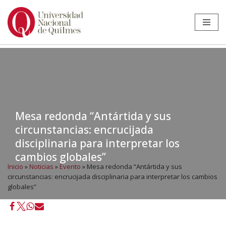
Ir
al
contenido
Mesa redonda “Antártida y sus
circunstancias: encrucijada
disciplinaria para interpretar los
cambios globales”
Inicio
»
Noticias
»
Evento
»
Mesa redonda “Antártida y sus
circunstancias: encrucijada disciplinaria para interpretar los cambios
globales”