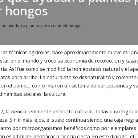
r hongos
que ayudan a plantas para combatir hongos
e las técnicas agrícolas, hace aproximadamente nueve mil añ
star en el mundo y trocó su economía de recolección y caza
ría. Así fue como se modificó la homeostasis natural y el apa
patas para arriba. La naturaleza se desnaturalizó y comenza
 con el tiempo, conformaron un sistema de percepciones y v
dinámicas sociales: la cultura.
7, la ciencia -eminente producto cultural- todavía no logra 
eza. Sin ir más lejos, el suelo continúa siendo una caja negra
tanto por microorganismos benéficos como por ejemplares
 es difícil de identificar a ciencia cierta. En este diálogo, el