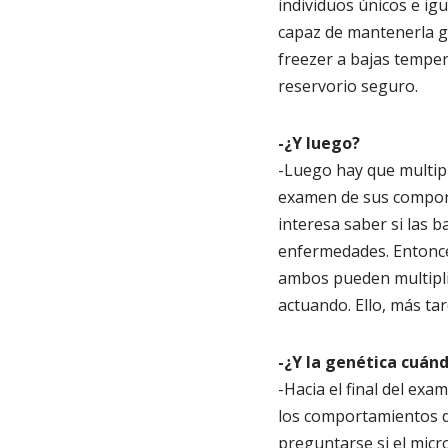
individuos únicos e ig
capaz de mantenerla g
freezer a bajas temper
reservorio seguro.
-¿Y luego?
-Luego hay que multipl
examen de sus comporta
interesa saber si las 
enfermedades. Entonces
ambos pueden multiplic
actuando. Ello, más ta
-¿Y la genética cuán
-Hacia el final del ex
los comportamientos de
preguntarse si el micr