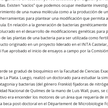
das. Existen “vacíos” que podemos ocupar mediante investi
brimiento de una nueva molécula como a la producción de un 
 herramientas para plantear una modificación que permita a
ula. En relación a la generación de bacterias genéticamente
olucrado en el desarrollo de modificaciones genéticas para pe
do de las plantas de una bacteria para ser utilizada
como fertil
oducto originado en un proyecto liderado en el INTA Castelar,
 fue aprobado el inicio de ensayos a campo por la Comisión
verde se graduó de bioquímico en la Facultad de Ciencias Exac
e La Plata. Luego, realizó un doctorado para estudiar la sim
atagonia y bacterias (del género
Frankia
) fijadoras de nitróg
sidad Nacional de Quilmes de la mano de Luis Wall, pues, se c
etivo era encender los motores de un área que requería de i
na beca post-doctoral en el Département de Microbiologie F