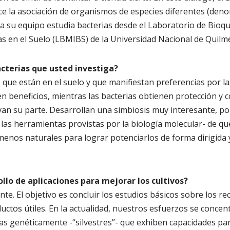
e la asociación de organismos de especies diferentes (deno
 su equipo estudia bacterias desde el Laboratorio de Bioqu
as en el Suelo (LBMIBS) de la Universidad Nacional de Quilm
cterias que usted investiga?
ue están en el suelo y que manifiestan preferencias por las 
beneficios, mientras las bacterias obtienen protección y c
evan su parte. Desarrollan una simbiosis muy interesante, por
de las herramientas provistas por la biología molecular- de
nos naturales para lograr potenciarlos de forma dirigida y
ollo de aplicaciones para mejorar los cultivos?
te. El objetivo es concluir los estudios básicos sobre los r
uctos útiles. En la actualidad, nuestros esfuerzos se concen
as genéticamente -“silvestres”- que exhiben capacidades par