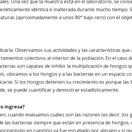
uales. Una vez que la muestra está en el laboratorio, se con
enéticamente idéntica e inalterada durante mucho tiempo. 
aturas (aproximadamente a unos 80° bajo cero) con el obje
icarla. Observamos sus actividades y las características que
mientos colectivos al interior de la población. En el caso d
bacterias son capaces de inhibir la multiplicación de hongos 
, ubicamos a los hongos y a las bacterias en un espacio c
arse. Si los hongos detienen su crecimiento es porque las 
rde, se puede cuantificar y demostrar estadísticamente.
do ingresa?
amen, cuando evaluamos cuáles son las razones (es decir, los
 las bacterias siempre que están en presencia de hongos. A
oorganismo en cuestión ya fue estudiado por alguien y si rea