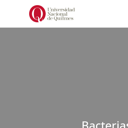
Ir
al
contenido
Bacteria