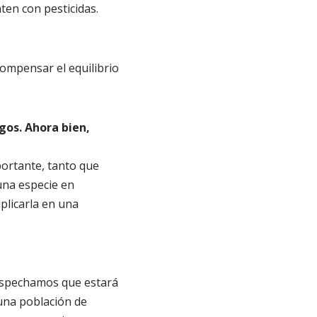
en con pesticidas.
 compensar el equilibrio
ngos. Ahora bien,
ortante, tanto que
una especie en
iplicarla en una
 sospechamos que estará
 una población de