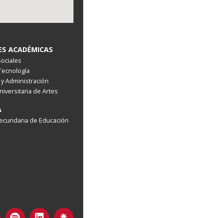
ES ACADÉMICAS
Sociales
 Tecnología
y Administración
niversitaria de Artes
A
ecundaria de Educación