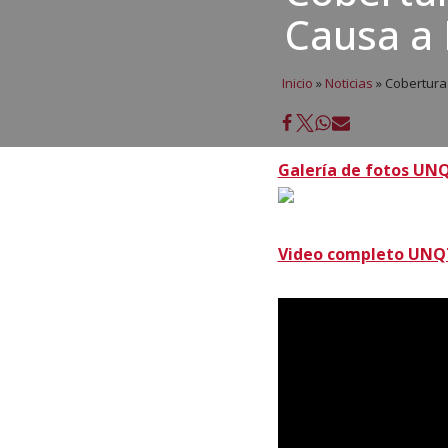
Causa a 
Inicio
»
Noticias
»
Cobertura 
Galería de fotos UNQ
Video completo UNQ