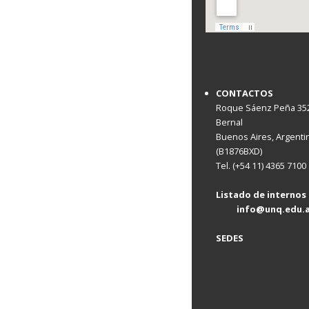
CONTACTOS
Roque Sáenz Peña 352
Bernal
Buenos Aires, Argenti
(B1876BXD)
Tel. (+54 11) 4365 7
Listado de internos
info@unq.edu
SEDES