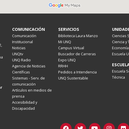
COMUNICACIÓN
SERVICIOS
UNIDAD
Comunicación
Biblioteca Laura Manzo
Ciencias 
Institucional
Mi UNQ
Ciencia y
,
Noticias
Campus Virtual
Economía 
UNQtv
Buscador de Carreras
Escuela U
na
UNQ Radio
Expo UNQ
ESCUEL
Agencia de Noticias
RRHH
100
Escuela S
Científicas
Pedidos a Intendencia
Técnica
Sistemas - Serv. de
UNQ Sustentable
comunicación
.ar
Artículos en medios de
prensa
Accesibilidad y
Discapacidad