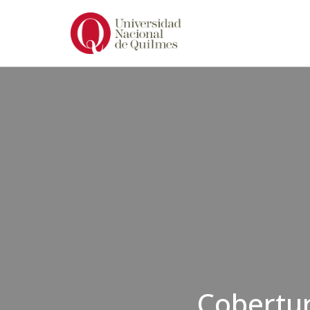
Ir
al
contenido
Cobertur