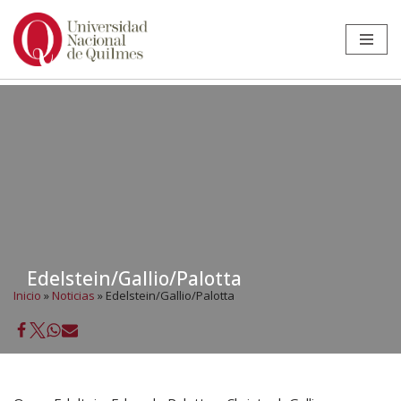
Ir
al
contenido
Edelstein/Gallio/Palotta
Inicio
»
Noticias
»
Edelstein/Gallio/Palotta