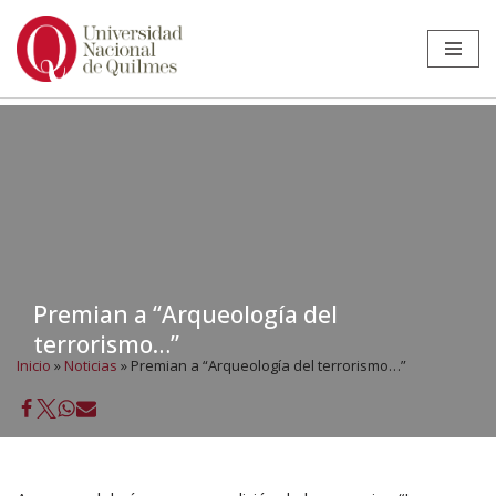
Ir
al
contenido
Premian a “Arqueología del
terrorismo…”
Inicio
»
Noticias
»
Premian a “Arqueología del terrorismo…”