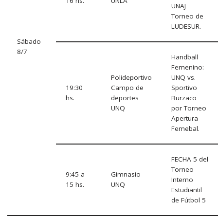
16 hs.
UNLA
UNAJ
Torneo de
LUDESUR.
Sábado
8/7
Handball
Femenino:
Polideportivo
UNQ vs.
19:30
Campo de
Sportivo
hs.
deportes
Burzaco
UNQ
por Torneo
Apertura
Femebal.
FECHA 5 del
Torneo
9:45 a
Gimnasio
Interno
15 hs.
UNQ
Estudiantil
de Fútbol 5