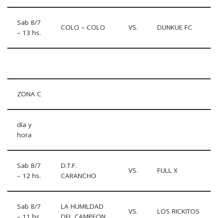
Sab 8/7
COLO – COLO
VS.
DUNKUE FC
– 13 hs.
ZONA C
día y
hora
Sab 8/7
D.T.F.
VS.
FULL X
– 12 hs.
CARANCHO
Sab 8/7
LA HUMILDAD
VS.
LOS RICKITOS
– 11 hs.
DEL CAMPEON