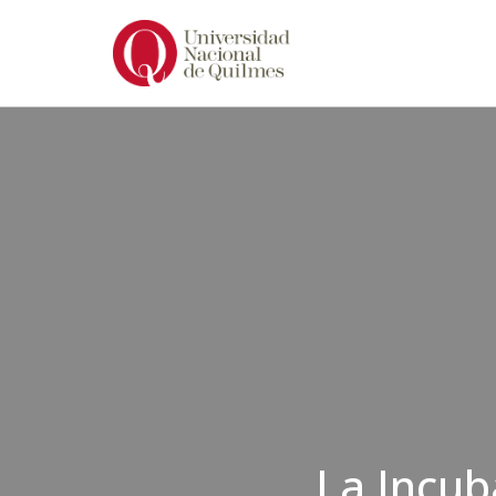
Ir
al
contenido
La Incub