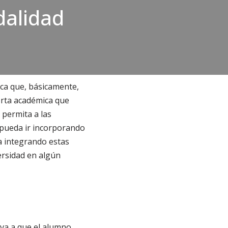
dalidad
ica que, básicamente,
erta académica que
 permita a las
 pueda ir incorporando
ya integrando estas
versidad en algún
eva a que el alumno,