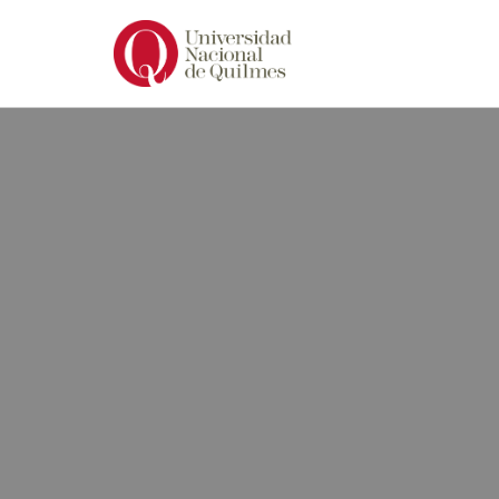
Ir
al
contenido