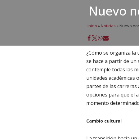
Nuevo no
Inicio
»
Noticias
»
Nuevo nort
¿Cómo se organiza la u
se hace a partir de un
contemple todas las mo
unidades académicas o
partes de las carreras 
opciones para que el al
momento determinado
Cambio cultural
La transición hacia un