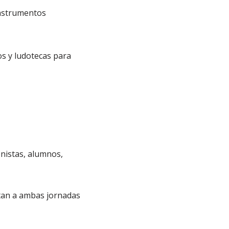
instrumentos
os y ludotecas para
onistas, alumnos,
istan a ambas jornadas