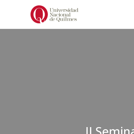
Ir
al
contenido
II Semin