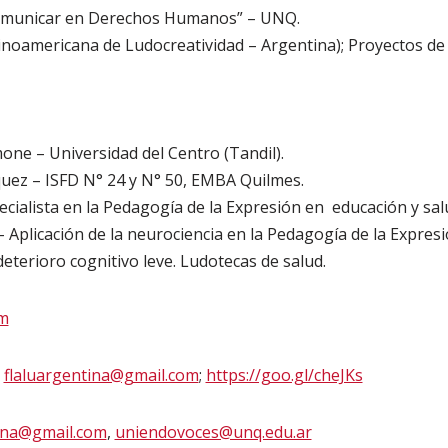
omunicar en Derechos Humanos” – UNQ.
inoamericana de Ludocreatividad – Argentina); Proyectos de
mone – Universidad del Centro (Tandil).
quez – ISFD N° 24 y N° 50, EMBA Quilmes.
ecialista en la Pedagogía de la Expresión en educación y sal
 – Aplicación de la neurociencia en la Pedagogía de la Expres
eterioro cognitivo leve. Ludotecas de salud.
om
:
flaluargentina@gmail.com
;
https://goo.gl/cheJKs
tina@gmail.com
,
uniendovoces@unq.edu.ar