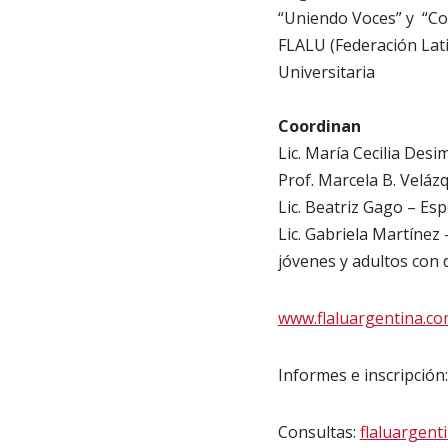
“Uniendo Voces” y “C
FLALU (Federación Lat
Universitaria
Coordinan
Lic. María Cecilia Desi
Prof. Marcela B. Veláz
Lic. Beatriz Gago – Esp
Lic. Gabriela Martínez
jóvenes y adultos con d
www.flaluargentina.c
Informes e inscripción
Consultas:
flaluargen