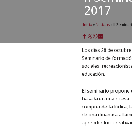
2017
Inicio
»
Noticias
»
II Seminar
Los días 28 de octubre
Seminario de formación
sociales, recreacionist
educación.
El seminario propone 
basada en una nueva m
comprende: la lúdica, l
de una dinámica altame
aprender ludocreativa