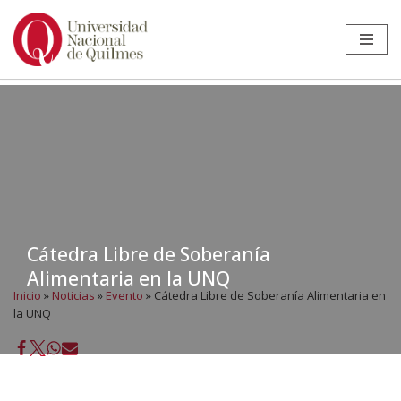
Ir
al
contenido
Cátedra Libre de Soberanía
Alimentaria en la UNQ
Inicio
»
Noticias
»
Evento
»
Cátedra Libre de Soberanía Alimentaria en
la UNQ