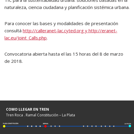
TIC para la sustentabilidad urbana: soluciones basadas en la
naturaleza, ciencia ciudadana y planificación sistémica urbana.
Para conocer las bases y modalidades de presentación
consultá
http://calleranet-lac.cyted.org y http://eranet-
lac.eu/Joint_Calls.php
.
Convocatoria abierta hasta el las 15 horas del 8 de marzo
de 2018.
COMO LLEGAR EN TREN
Tren Roca . Ramal Constitución – La Plata