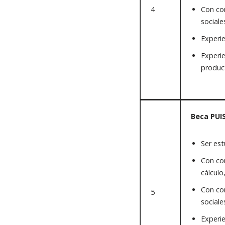
4
Con con
sociale
Experie
Experie
produc
Beca PUI
Ser est
Con con
cálculo
Con con
5
sociale
Experie