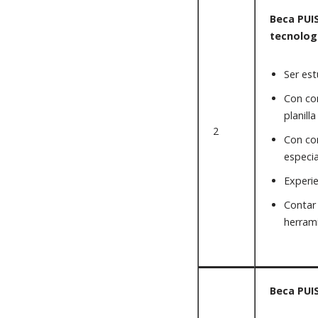
Beca PUIS
tecnologí
Ser est
Con co
planill
2
Con con
especia
Experie
Contar 
herrami
Beca PUIS