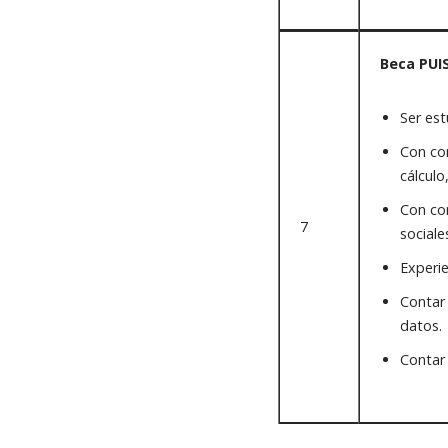
Beca PUI
Ser est
Con con
cálculo
Con con
7
sociale
Experie
Contar
datos.
Contar 