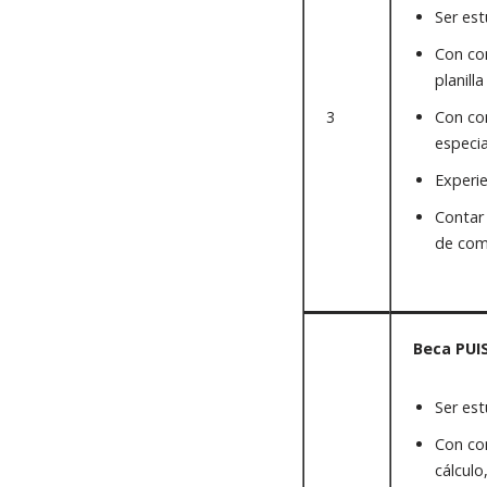
Ser est
Con co
planill
3
Con con
especia
Experie
Contar
de come
Beca PUI
Ser est
Con con
cálculo