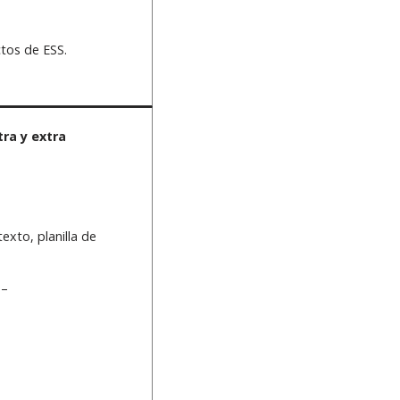
.
tos de ESS.
ra y extra
xto, planilla de
 –