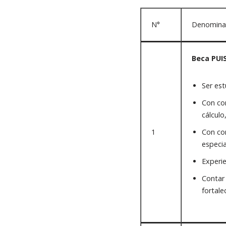
N°
Denominaci
Beca PUIS
Ser est
Con con
cálculo
1
Con con
especia
Experie
Contar 
fortale