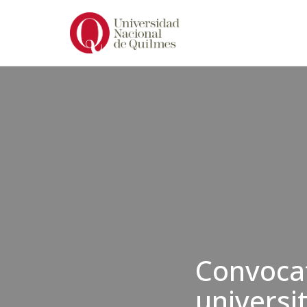
Ir
al
contenido
Convocat
universi