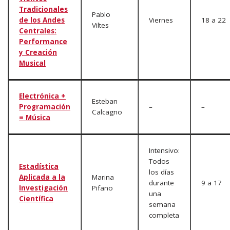
Tradicionales
Pablo
de los Andes
Viernes
18 a 22
Viltes
Centrales:
Performance
y Creación
Musical
Electrónica +
Esteban
Programación
–
–
Calcagno
= Música
Intensivo:
Todos
Estadística
los días
Aplicada a la
Marina
durante
9 a 17
Investigación
Pifano
una
Científica
semana
completa