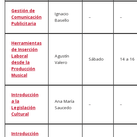
Gestión de
Ignacio
Comunicación
–
–
Basello
Publicitaria
Herramientas
de Inserción
Laboral
Agustín
Sábado
14 a 16
desde la
Valero
Producción
Musical
Introducción
a la
Ana María
–
–
Legislación
Saucedo
Cultural
Introducción