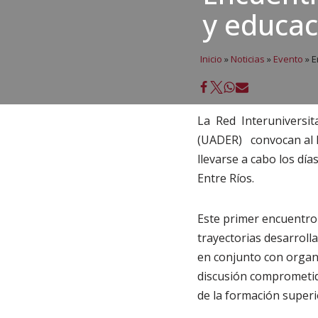
y educac
Inicio
»
Noticias
»
Evento
»
E
La Red Interuniversi
(UADER) convocan a
llevarse a cabo los día
Entre Ríos.
Este primer encuentro 
trayectorias desarroll
en conjunto con organiz
discusión comprometid
de la formación superio