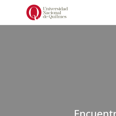
Ir
al
contenido
Encuent