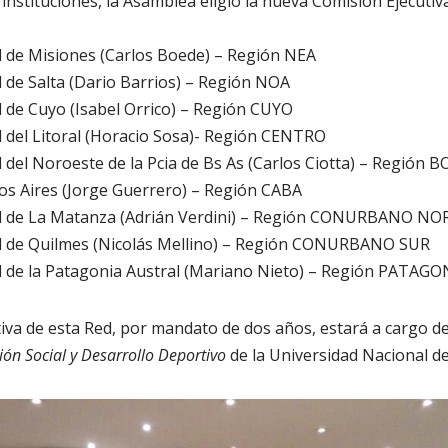
instituciones, la Asamblea eligió la nueva Comisión Ejecutiva
l de Misiones (Carlos Boede) – Región NEA
 de Salta (Dario Barrios) – Región NOA
 de Cuyo (Isabel Orrico) – Región CUYO
 del Litoral (Horacio Sosa)- Región CENTRO
 del Noroeste de la Pcia de Bs As (Carlos Ciotta) – Regió
os Aires (Jorge Guerrero) – Región CABA
al de La Matanza (Adrián Verdini) – Región CONURBANO NO
l de Quilmes (Nicolás Mellino) – Región CONURBANO SUR
l de la Patagonia Austral (Mariano Nieto) – Región PATAGO
iva de esta Red, por mandato de dos años, estará a cargo d
ión Social y Desarrollo Deportivo
de la Universidad Nacional d