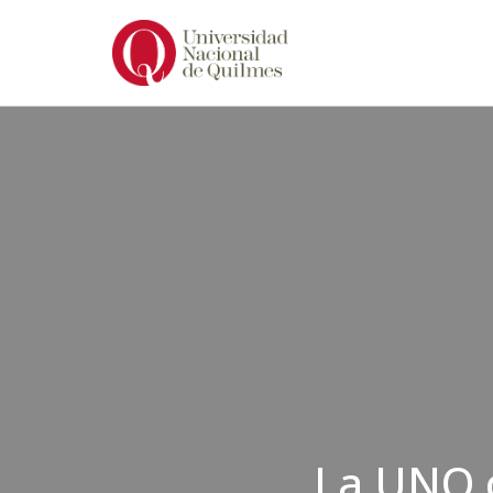
Ir
al
contenido
La UNQ c