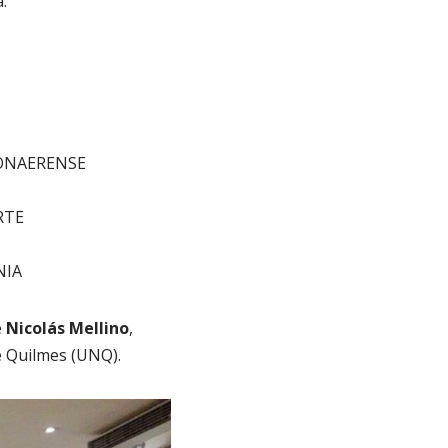
:
n BONAERENSE
RTE
NIA
e
Nicolás Mellino
,
e Quilmes (UNQ).