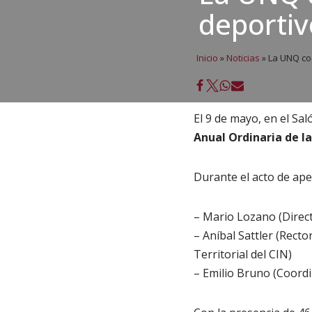
deportiv
Inicio
»
Noticias
»
La UNQ coo
El 9 de mayo, en el Sal
Anual
Ordinaria de l
Durante el acto de ape
– Mario Lozano (Direct
– Aníbal Sattler (Rect
Territorial del CIN)
– Emilio Bruno (Coordi