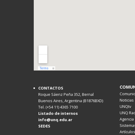
COMUN
CONTACTOS
Comunica
Roque Sáenz Peña 352, Bernal
Noticias
Buenos Aires, Argentina (B1876BXD)
UNQtv
Tel. (+54 11) 4365 7100
UNQ Rad
Listado de internos
Agencia 
info@unq.edu.ar
Sistemas
SEDES
Artículo