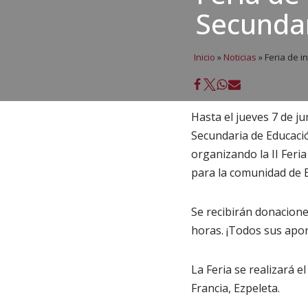
Secundar
Inicio
»
Noticias
»
Feria de i
Hasta el jueves 7 de ju
Secundaria de Educaci
organizando la II Feria
para la comunidad de E
Se recibirán donacione
horas. ¡Todos sus apor
La Feria se realizará e
Francia, Ezpeleta.