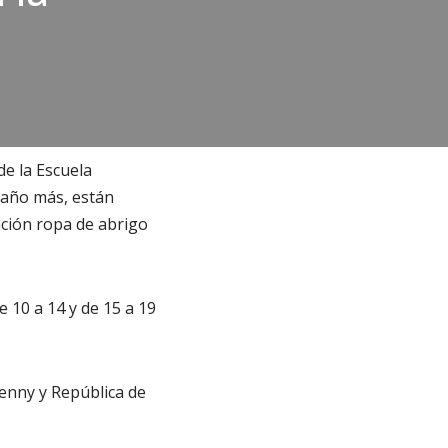
de la Escuela
 año más, están
lación ropa de abrigo
 10 a 14 y de 15 a 19
Kenny y República de