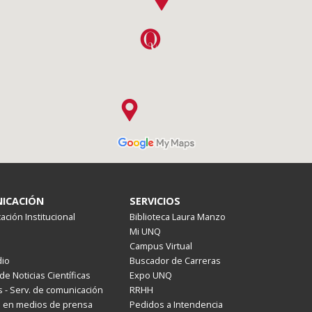
ICACIÓN
SERVICIOS
ción Institucional
Biblioteca Laura Manzo
Mi UNQ
Campus Virtual
io
Buscador de Carreras
de Noticias Científicas
Expo UNQ
 - Serv. de comunicación
RRHH
s en medios de prensa
Pedidos a Intendencia