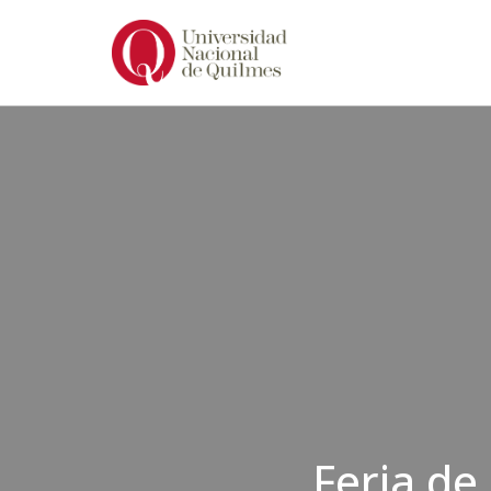
Ir
al
contenido
Feria de