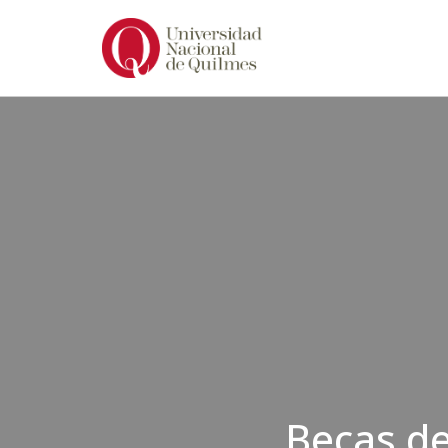
Ir
al
contenido
Becas de