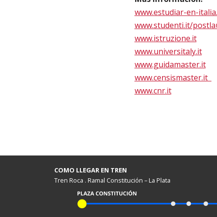
www.estudiar-en-italia.
www.studenti.it/postl
www.istruzione.it
www.universitaly.it
www.guidamaster.it
www.censismaster.it
www.cnr.it
COMO LLEGAR EN TREN
Tren Roca . Ramal Constitución – La Plata