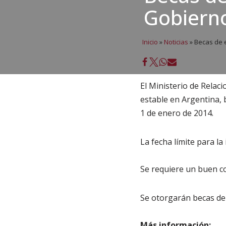
Gobierno
Inicio
»
Noticias
»
Becas de e
El Ministerio de Relaci
estable en Argentina, 
1 de enero de 2014.
La fecha límite para la
Se requiere un buen co
Se otorgarán becas de 
Más información: