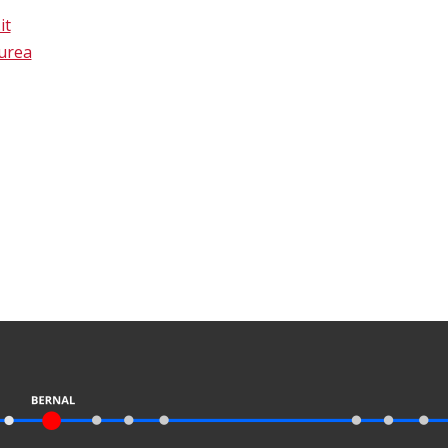
it
aurea