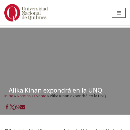
Ir
al
contenido
Alika Kinan expondrá en la UNQ
Inicio
»
Noticias
»
Evento
»
Alika Kinan expondrá en la UNQ