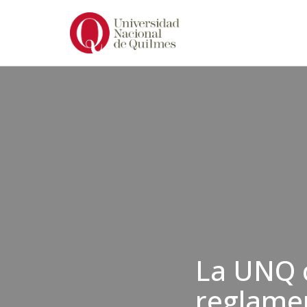
Ir
al
contenido
La UNQ c
reglamen