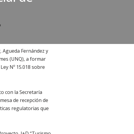
a
g. Agueda Fernández y
lmes (UNQ), a formar
 Ley Nº 15.018 sobre
o con la Secretaría
a mesa de recepción de
ticas regulatorias que
l Proyecto I+D “Turismo