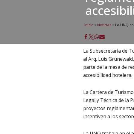
accesibi
Inicio
»
Noticias
»
La UNQ col
La Subsecretaría de T
al Arq. Luis Grünewald
parte de la mesa de re
accesibilidad hotelera.
La Cartera de Turismo 
Legal y Técnica de la 
proyectos reglamentari
incentiven a los sector
La UNQ trabaja en el t