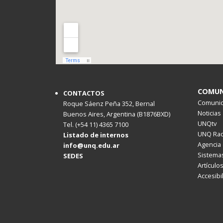
COMUN
CONTACTOS
Comunica
Roque Sáenz Peña 352, Bernal
Noticias
Buenos Aires, Argentina (B1876BXD)
UNQtv
Tel. (+54 11) 4365 7100
UNQ Rad
Listado de internos
Agencia 
info@unq.edu.ar
Sistemas
SEDES
Artículo
Accesibi