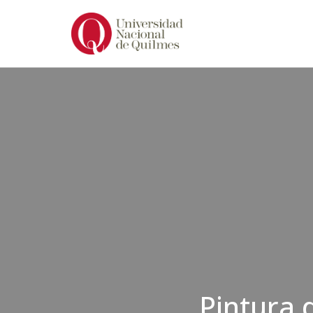
Ir
al
contenido
Pintura 