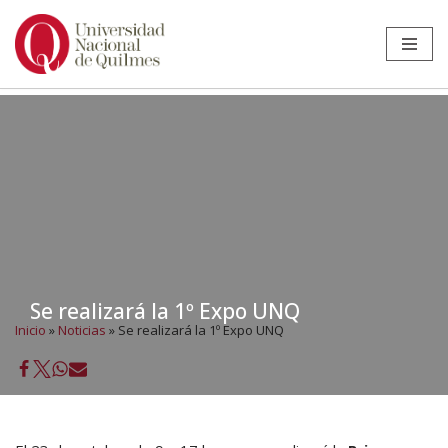
Ir
al
contenido
Se realizará la 1º Expo UNQ
Inicio
»
Noticias
»
Se realizará la 1º Expo UNQ