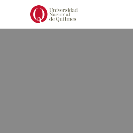
Ir
al
contenido