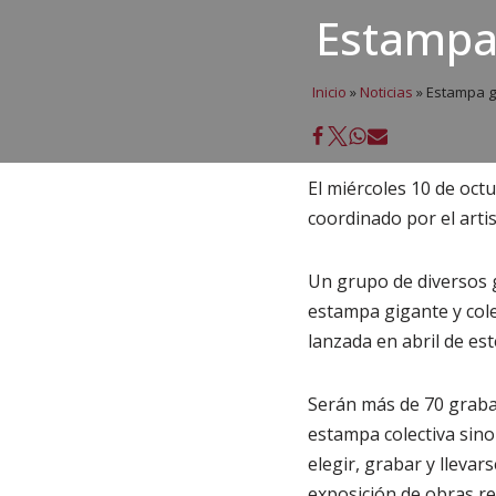
Estampa 
Inicio
»
Noticias
»
Estampa gi
El miércoles 10 de octu
coordinado por el arti
Un grupo de diversos g
estampa gigante y cole
lanzada en abril de es
Serán más de 70 grabad
estampa colectiva sin
elegir, grabar y llevar
exposición de obras re