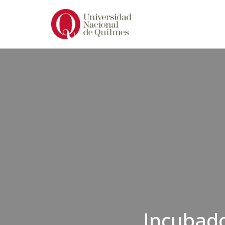
Ir
al
contenido
Incubado