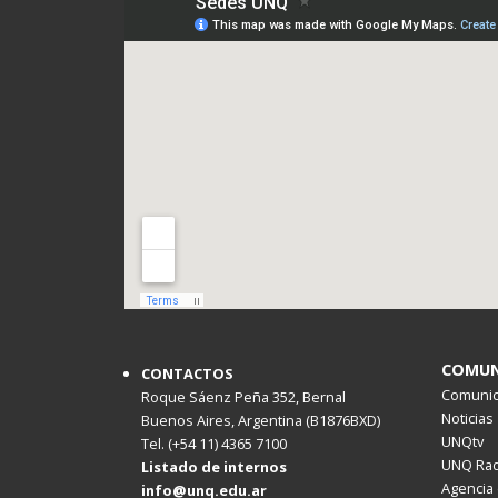
COMUN
CONTACTOS
Comunica
Roque Sáenz Peña 352, Bernal
Noticias
Buenos Aires, Argentina (B1876BXD)
UNQtv
Tel. (+54 11) 4365 7100
UNQ Rad
Listado de internos
Agencia 
info@unq.edu.ar