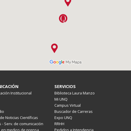
ICACIÓN
SERVICIOS
ción Institucional
Biblioteca Laura Manzo
Mi UNQ
Campus Virtual
io
Buscador de Carreras
de Noticias Científicas
Expo UNQ
 - Serv. de comunicación
RRHH
s en medios de prensa
Pedidos a Intendencia