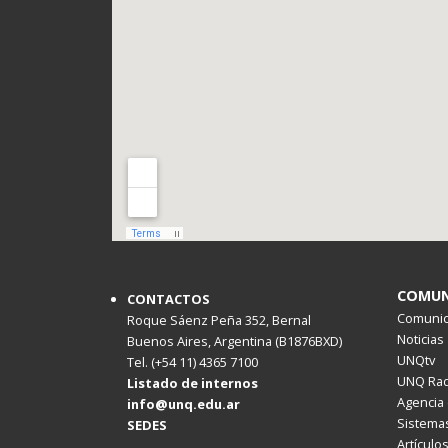
COMUN
CONTACTOS
Comunica
Roque Sáenz Peña 352, Bernal
Noticias
Buenos Aires, Argentina (B1876BXD)
UNQtv
Tel. (+54 11) 4365 7100
UNQ Rad
Listado de internos
Agencia 
info@unq.edu.ar
Sistemas
SEDES
Artículo