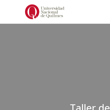
Ir
al
contenido
Taller d