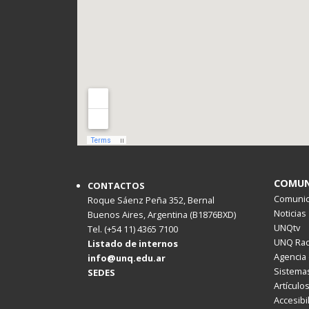
COMUN
CONTACTOS
Comunica
Roque Sáenz Peña 352, Bernal
Noticias
Buenos Aires, Argentina (B1876BXD)
UNQtv
Tel. (+54 11) 4365 7100
UNQ Rad
Listado de internos
Agencia 
info@unq.edu.ar
Sistemas
SEDES
Artículo
Accesibi