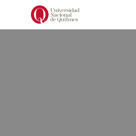
Ir
al
contenido