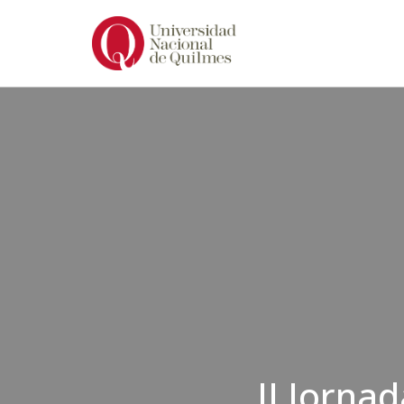
Ir
al
contenido
II Jorna