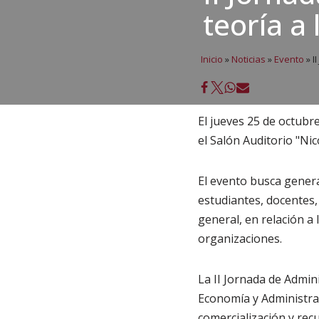
teoría a 
Inicio
»
Noticias
»
Evento
»
II
El jueves 25 de octubre
el Salón Auditorio "Ni
El evento busca genera
estudiantes, docentes, 
general, en relación a 
organizaciones.
La II Jornada de Admin
Economía y Administrac
comercialización y rec