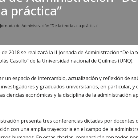
la práctica”
 Jornada de Administración “De la teoría a la práctica”
 de 2018 se realizará la II Jornada de Administración “De la te
colás Casullo" de la Universidad nacional de Quilmes (UNQ).
r un espacio de intercambio, actualización y reflexión de s
investigadores y graduados universitarios, en particular, y d
las ciencias económicas y la disciplina de la administración ap
istración presenta tres conferencias dictadas por docentes
ión con una amplia trayectoria en el campo de la administra
ursos humanos. En estas charlas, compartirán con todos nos