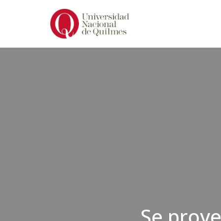
Ir
al
contenido
Se proye