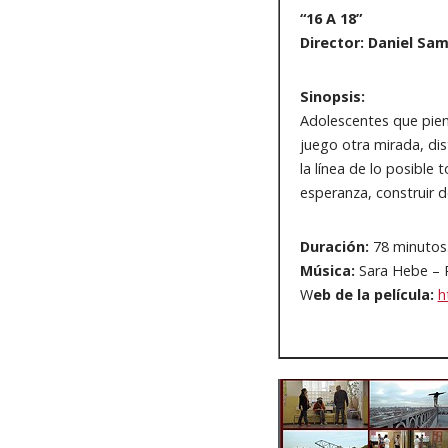
“16 A 18”
Director: Daniel Sa
Sinopsis:
Adolescentes que pien
juego otra mirada, dis
la línea de lo posible
esperanza, construir de
Duración:
78 minutos
Música:
Sara Hebe – 
W
eb de la película:
h