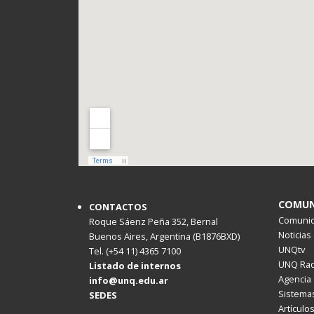
COMUN
CONTACTOS
Comunica
Roque Sáenz Peña 352, Bernal
Noticias
Buenos Aires, Argentina (B1876BXD)
UNQtv
Tel. (+54 11) 4365 7100
UNQ Rad
Listado de internos
Agencia 
info@unq.edu.ar
Sistemas
SEDES
Artículo