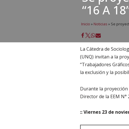
“16 A 18
Inicio
»
Noticias
»
Se proyect
La Cátedra de Sociolog
(UNQ) invitan a la pr
“Trabajadores Gráficos
la exclusión y la posibi
Durante la proyección 
Director de la EEM N° 
:: V
iernes 23 de novie