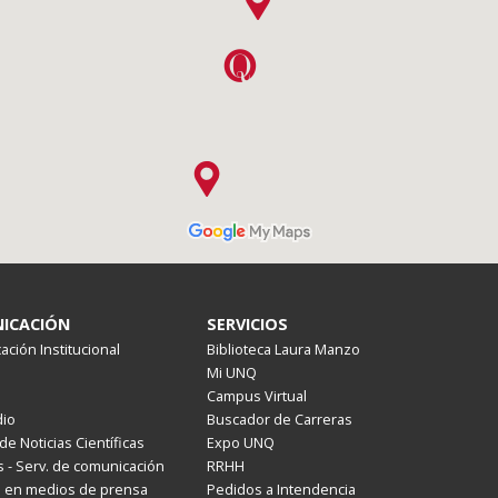
ICACIÓN
SERVICIOS
ción Institucional
Biblioteca Laura Manzo
Mi UNQ
Campus Virtual
io
Buscador de Carreras
de Noticias Científicas
Expo UNQ
 - Serv. de comunicación
RRHH
s en medios de prensa
Pedidos a Intendencia