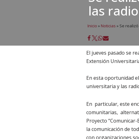
las radio
Inicio
»
Noticias
»
Se realizó
El jueves pasado se re
Extensión Universitar
En esta oportunidad e
universitaria y las rad
En particular, este en
comunitarias, alternati
Proyecto “Comunicar-ED
la comunicación de tod
con organizaciones soc