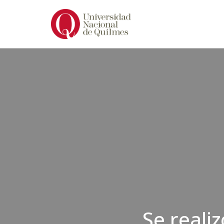
Ir
al
contenido
Se reali