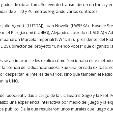
rgados de obrar tamaño evento transmitieron en fonía y en
andas de 2, 20 y 40 metros logrando varios contactos.
 Julio Agnetti (LU2DAJ), Juan Novello (LW9EKA), Haydee Ste
niel Piergiacomi (LU4EG), Alejandro Lourido (LU5DLA) y Ad
mpañaron Marcelo Imperiali (LW4DBE), presidente del Radi
BS), director del proyecto “Uniendo voces” que organizó la 
es se arrimaron se les explicó cómo funcionaba este método
la licencia de radioaficionado/a. Fue una jornada exitosa, no
or despertar el interés de varios, sino que también el Radio
en la UNQ.
 de ludocreatividad a cargo de la Lic. Beatriz Gago y la Prof. 
lizó una experiencia interactiva por medio del juego y la ex
 de público. De la que resultaron unos murales que luego q