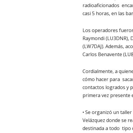
radioaficionados enca
casi 5 horas, en las b
Los operadores fueron
Raymondi (LU3DNR), Da
(LW7DAJ). Además, aco
Carlos Benavente (LU8D
Cordialmente, a quien
cómo hacer para sacar 
contactos logrados y p
primera vez presente 
• Se organizó un taller
Velázquez donde se rea
destinada a todo tipo