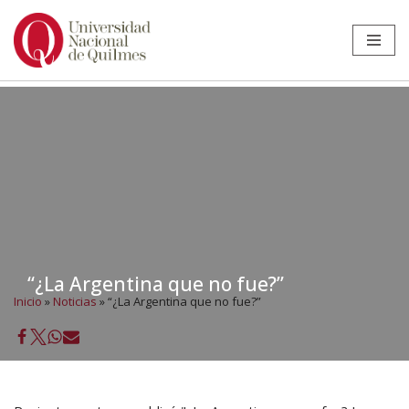
Ir
al
contenido
“¿La Argentina que no fue?”
Inicio
»
Noticias
»
“¿La Argentina que no fue?”