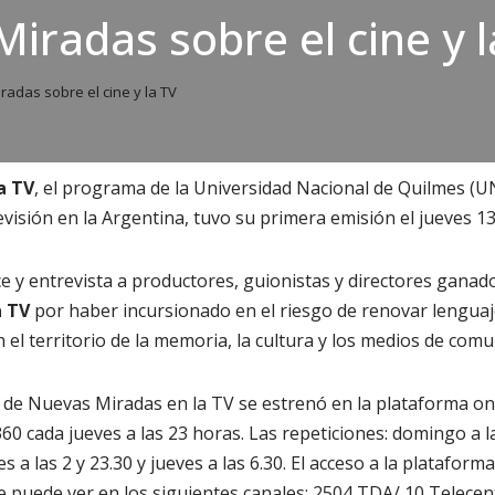
iradas sobre el cine y l
adas sobre el cine y la TV
a TV
, el programa de la Universidad Nacional de Quilmes (U
evisión en la Argentina, tuvo su primera emisión el jueves 1
 y entrevista a productores, guionistas y directores ganad
a TV
por haber incursionado en el riesgo de renovar lenguaj
n el territorio de la memoria, la cultura y los medios de comu
de Nuevas Miradas en la TV se estrenó en la plataforma onl
60 cada jueves a las 23 horas. Las repeticiones: domingo a la 
es a las 2 y 23.30 y jueves a las 6.30. El acceso a la platafor
 se puede ver en los siguientes canales: 2504 TDA/ 10 Telec