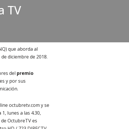
a TV
NQ) que aborda al
3 de diciembre de 2018.
ores del
premio
es y por sus
nicación.
ine octubretv.com y se
1, lunes a las 4.30,
ma de OctubreTV es
entro HD / 723 DIRECTV