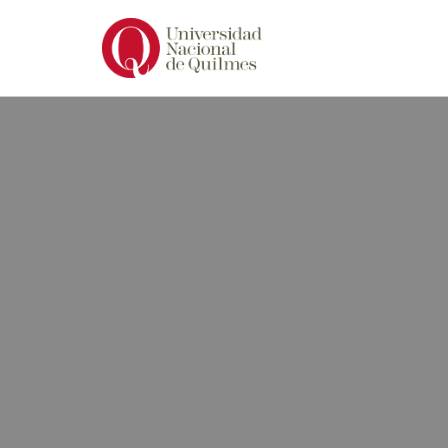
Ir
al
contenido