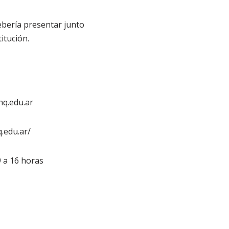
ebería presentar junto
itución.
q.edu.ar
.edu.ar/
9 a 16 horas