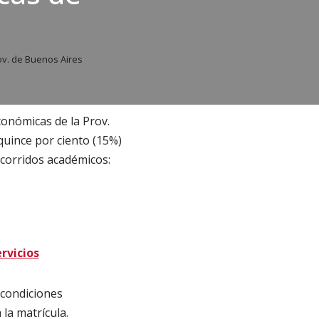
ov. de Buenos Aires
conómicas de la Prov.
quince por ciento (15%)
ecorridos académicos:
rvicios
 condiciones
la matrícula.