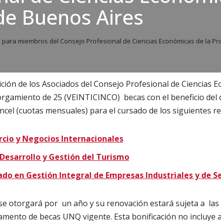
 de Buenos Aires
 para miembros del Consejo Profesional de Ciencias Económicas de la Pr
ión de los Asociados del Consejo Profesional de Ciencias E
orgamiento de 25 (VEINTICINCO) becas con el beneficio del 
ncel (cuotas mensuales) para el cursado de los siguientes r
cio y Negocios Internacionales
 Desarrollo y Gestión del Turismo
o en Gestión Integral de Empresas Industriales y de Se
a se otorgará por un año y su renovación estará sujeta a las
lamento de becas UNQ vigente. Esta bonificación no incluye a 