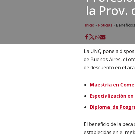
la Prov.
Inicio
»
Noticias
»
Beneficios
La UNQ pone a disposic
de Buenos Aires, el ot
de descuento en el ara
Maestría en Comer
Especialización en
Diploma de Posgrad
El beneficio de la bec
establecidas en el reg