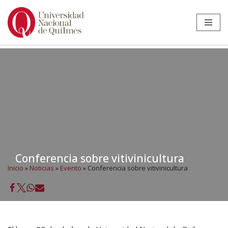
Ir
al
contenido
Conferencia sobre vitivinicultura
Inicio
»
Noticias
»
Evento
»
Conferencia sobre vitivinicultura