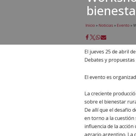
bienesta
Inicio
»
Noticias
»
Evento
»
W
El jueves 25 de abril d
Debates y propuestas d
El evento es organizad
La creciente producció
sobre el bienestar rur
De allí que el desafío
en torno a la cuestión 
influencia de la acción 
agrario argentino. La d