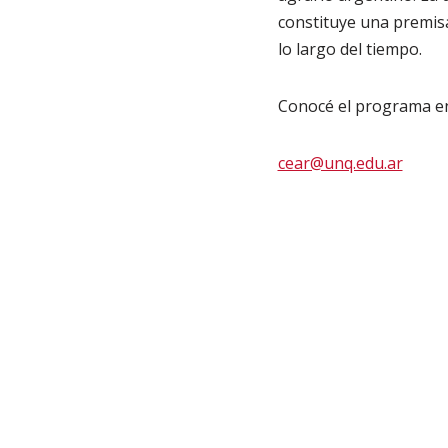
constituye una premisa
lo largo del tiempo.
Conocé el programa e
cear@unq.edu.ar