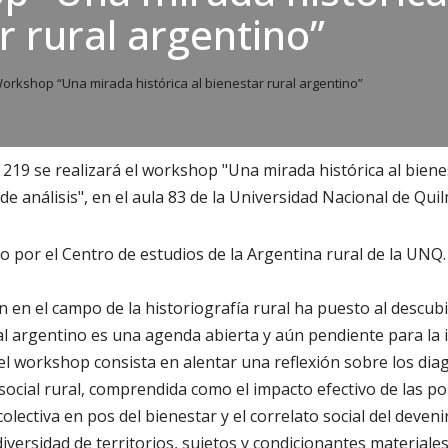
r rural argentino”
orkshop “Una mirada histórica al bienestar rural argentino”
e 219 se realizará el workshop "Una mirada histórica al biene
e análisis", en el aula 83 de la Universidad Nacional de Qui
o por el Centro de estudios de la Argentina rural de la UNQ.
n en el campo de la historiografía rural ha puesto al descub
al argentino es una agenda abierta y aún pendiente para la i
 del workshop consista en alentar una reflexión sobre los di
social rural, comprendida como el impacto efectivo de las polí
colectiva en pos del bienestar y el correlato social del deveni
iversidad de territorios, sujetos y condicionantes materiales