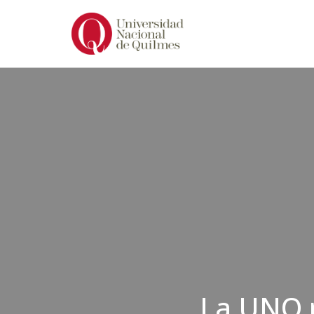
Ir
al
contenido
La UNQ p