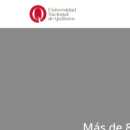
Ir
al
contenido
Más de 8