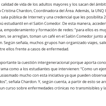
 calidad de vida de los adultos mayores y los sacan del ámb
ía Cristina Chardon, Coordinadora del Área. Además, la UNQ l
a sala pública de Internet y una credencial que les posibilita
ú estudiantil en el Salón Comedor. De esta manera, acceden
ia, empoderamiento y formación de redes: “para ellos es mu
sten, se arreglan, toman un café en el Salón Comedor junto 
n. Según señala, muchos grupos han organizado viajes, sali
re ellos frente a casos de enfermedad.
portante la cuestión intergeneracional porque aporta conoc
grama como a los estudiantes que intervienen: “Como un eje
usiasmado mucho con esta iniciativa ya que pueden observ
os”, señala Chardon. Y, según cuenta, a partir de esto se ar
a un curso sobre enfermedades crónicas no transmisibles y 