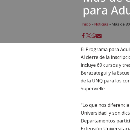
para Ad
Inicio
»
Noticias
»
Más de 800
El Programa para Adul
Al cierre de la inscri
incluye 69 cursos y tre
Berazategui y la Escue
de la UNQ para los con
Supervielle.
“Lo que nos diferencia
Universidad y son dict
Departamentos particip
Extensión Universitari