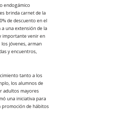
ito endogámico
es brinda carnet de la
 20% de descuento en el
 a una extensión de la
y importante venir en
a los jóvenes, arman
das y encuentros,
imiento tanto a los
mplo, los alumnos de
ar adultos mayores
mó una iniciativa para
la promoción de hábitos