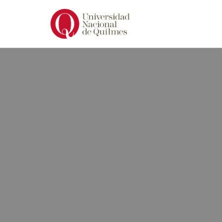
Ir
al
contenido