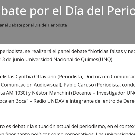
bate por el Día del Peri
anel Debate por el Día del Periodista
 periodista, se realizará el panel debate “Noticias falsas y ne
 13 de junio Universidad Nacional de Quimes(UNQ).
listas Cynthia Ottaviano (Periodista, Doctora en Comunicac
e Comunicación Audiovisual), Pablo Caruso (Periodista, cond
ata AM 1030) y Néstor Manchini (Docente – Investigador UN
oca en Boca” – Radio UNDAV e integrante del entro de Der
ro es debatir la situación actual del periodismo, en el contex
on fines tanto políticos como corporativos. Las universidade