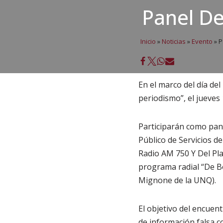
Panel De
Inicio
»
Noticias
»
Evento
»
P
En el marco del día del
periodismo”, el jueves
Participarán como pane
Público de Servicios d
Radio AM 750 Y Del Pl
programa radial “De B
Mignone de la UNQ).
El objetivo del encuent
de información falsa c