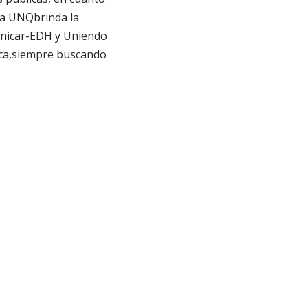
 la UNQbrinda la
unicar-EDH y Uniendo
ica,siempre buscando