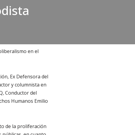
odista
oliberalismo en el
ión, Ex Defensora del
uctor y columnista en
Q, Conductor del
echos Humanos Emilio
to de la proliferación
s públicas, en cuanto