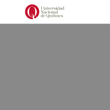
Ir
al
contenido