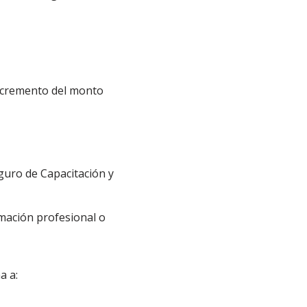
ncremento del monto
guro de Capacitación y
rmación profesional o
a a: