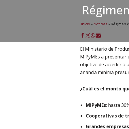
Régimen 
Inicio
»
Noticias
»
Régimen de
El Ministerio de Produ
MiPyMEs a presentar u
objetivo de acceder a u
anancia mínima presun
¿Cuál es el monto que
MiPyMEs
: hasta 30%
Cooperativas de t
Grandes empresas