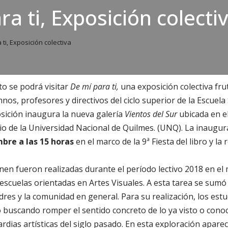
ra ti, Exposición colecti
ti, Exposición colectiva
to se podrá visitar
De mí para ti,
una exposición colectiva fru
, profesores y directivos del ciclo superior de la Escuela
sición inaugura la nueva galería
Vientos del Sur
ubicada en el
rio de la Universidad Nacional de Quilmes. (UNQ). La inaugur
mbre a las 15 horas
en el marco de la 9ª Fiesta del libro y la r
en fueron realizadas durante el período lectivo 2018 en el
s escuelas orientadas en Artes Visuales. A esta tarea se sumó 
dres y la comunidad en general. Para su realización, los est
vo buscando romper el sentido concreto de lo ya visto o cono
rdias artísticas del siglo pasado. En esta exploración apare