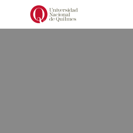
Ir
al
contenido