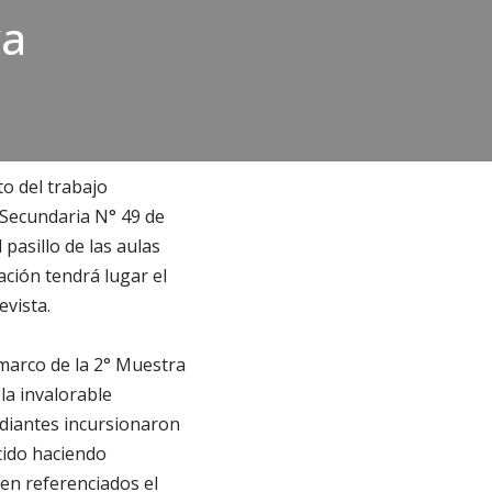
va
to del trabajo
 Secundaria N° 49 de
 pasillo de las aulas
ación tendrá lugar el
evista.
 marco de la 2° Muestra
la invalorable
udiantes incursionaron
cido haciendo
cen referenciados el