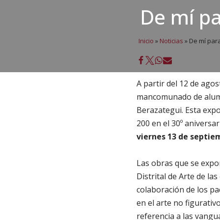
De mí pa
Inicio
»
Noticias
»
De mí para 
A partir del 12 de agos
mancomunado de alumnos
Berazategui. Esta expo
200 en el 30º aniversa
viernes 13 de septie
Las obras que se expon
Distrital de Arte de la
colaboración de los pa
en el arte no figurati
referencia a las vangua