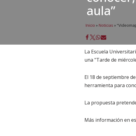
aula”
Inicio
»
Noticias
»
“Videomapp
La Escuela Universita
una "Tarde de miércole
El 18 de septiembre de
herramienta para conoc
La propuesta pretende
Más información en es