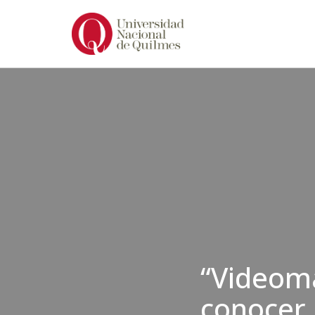
Ir
al
contenido
“Videom
conocer,