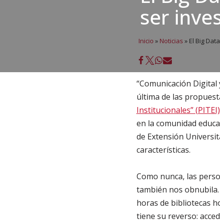
ser inve
Inicio
»
Noticias
»
El Big Dat
“Comunicación Digital y
última de las propuest
Institucionales” (PITEI)
en la comunidad educat
de Extensión Universita
características.
Como nunca, las perso
también nos obnubila. 
horas de bibliotecas h
tiene su reverso: acc