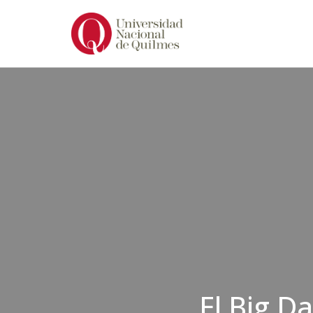
Ir
al
contenido
El Big D