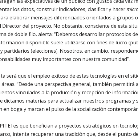
isfagan las expectativas de un público con gustos cada vez m
ar los datos, construir indicadores, clasificar y hacer
micro
ara elaborar mensajes diferenciados orientados a grupos 
 Director del proyecto. No obstante, consciente de esta situ
a de doble filo, alerta: “Debemos desarrollar protocolos d
formación disponible suele utilizarse con fines de lucro (pu
s y partidarios (elecciones). Nosotros, en cambio, responde
onsabilidades muy importantes con nuestra comunidad”.
a será que el empleo exitoso de estas tecnologías en el sitio
 áreas. “Desde una perspectiva general, también permitirá a
ientos vinculados a la producción y recepción de informaci
ue dictamos materias para actualizar nuestros programas y 
n en boga y marcan el pulso de la socialización contemporá
 PITEI es que benefician a proyectos estratégicos en tecnolo
arco, intenta recuperar una tradición que, desde el punto d