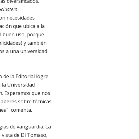
ás diversificados.
clusters
con necesidades
ación que ubica a la
el buen uso, porque
blicidades) y también
mos a una universidad
 de la Editorial logre
 la Universidad
ón. Esperamos que nos
saberes sobre técnicas
nea”, comenta.
gías de vanguardia. La
e vista de Di Tomaso,