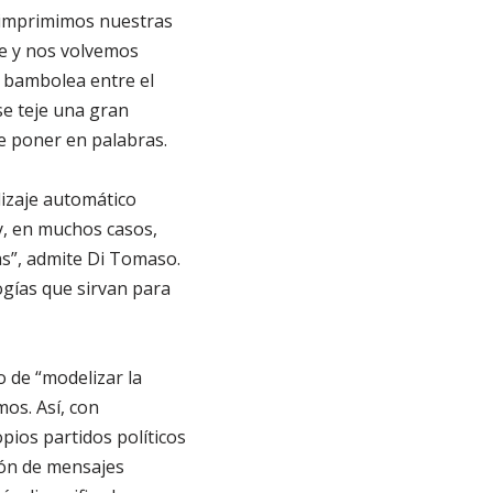
 imprimimos nuestras
ue y nos volvemos
s bambolea entre el
 se teje una gran
e poner en palabras.
dizaje automático
y, en muchos casos,
as”, admite Di Tomaso.
logías que sirvan para
o de “modelizar la
mos. Así, con
pios partidos políticos
ón de mensajes