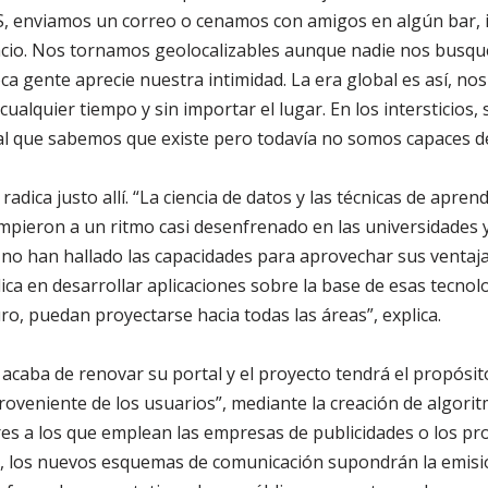
PS, enviamos un correo o cenamos con amigos en algún bar,
pacio. Nos tornamos geolocalizables aunque nadie nos busq
a gente aprecie nuestra intimidad. La era global es así, no
 cualquier tiempo y sin importar el lugar. En los intersticios,
al que sabemos que existe pero todavía no somos capaces d
adica justo allí. “La ciencia de datos y las técnicas de apren
umpieron a un ritmo casi desenfrenado en las universidades 
 no han hallado las capacidades para aprovechar sus ventaj
adica en desarrollar aplicaciones sobre la base de esas tecno
uturo, puedan proyectarse hacia todas las áreas”, explica.
 acaba de renovar su portal y el proyecto tendrá el propósit
roveniente de los usuarios”, mediante la creación de algorit
es a los que emplean las empresas de publicidades o los pro
, los nuevos esquemas de comunicación supondrán la emisi