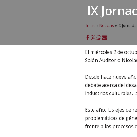
IX Jorna
Inicio
»
Noticias
»
IX Jornada
El miércoles 2 de octub
Salón Auditorio Nicolá
Desde hace nueve años
debate acerca del desar
industrias culturales, l
Este año, los ejes de 
problemáticas de géner
frente a los procesos d