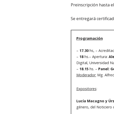
Preinscripción hasta e
Se entregará certificado
Programación
–
17.30
hs, – Acredita
–
18
hs.– Apertura:
Al
Digital, Universidad N
–
18.15
hs. –
Panel: G
Moderador:
Mg. Alfred
Expositores
:
Lucía Macagno y Úrs
género, del Noticiero 