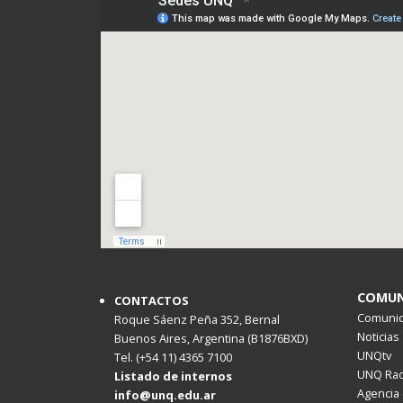
COMUN
CONTACTOS
Comunica
Roque Sáenz Peña 352, Bernal
Noticias
Buenos Aires, Argentina (B1876BXD)
UNQtv
Tel. (+54 11) 4365 7100
UNQ Rad
Listado de internos
Agencia 
info@unq.edu.ar