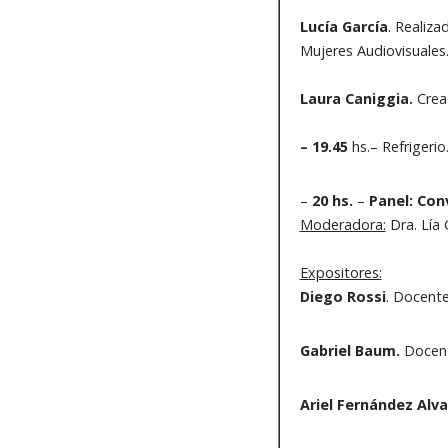
Lucía García
. Realiza
Mujeres Audiovisuales
Laura Caniggia.
Crea
– 19.45
hs.– Refrige
–
20 hs.
–
Panel: Con
Moderadora:
Dra. Lía
Expositores:
Diego Rossi
. Docente
Gabriel Baum.
Docente
Ariel Fernández Alv