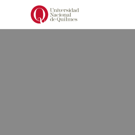
Ir
al
contenido