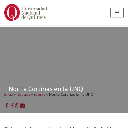
Ir
al
contenido
Norita Cortiñas en la UNQ
Inicio
»
Noticias
»
Evento
»
Norita Cortiñas en la UNQ