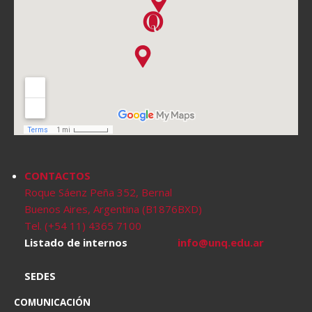
CONTACTOS
Roque Sáenz Peña 352, Bernal
Buenos Aires, Argentina (B1876BXD)
Tel. (+54 11) 4365 7100
Listado de internos
info@unq.edu.ar
SEDES
COMUNICACIÓN