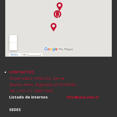
CONTACTOS
Roque Sáenz Peña 352, Bernal
Buenos Aires, Argentina (B1876BXD)
Tel. (+54 11) 4365 7100
Listado de internos
info@unq.edu.ar
SEDES