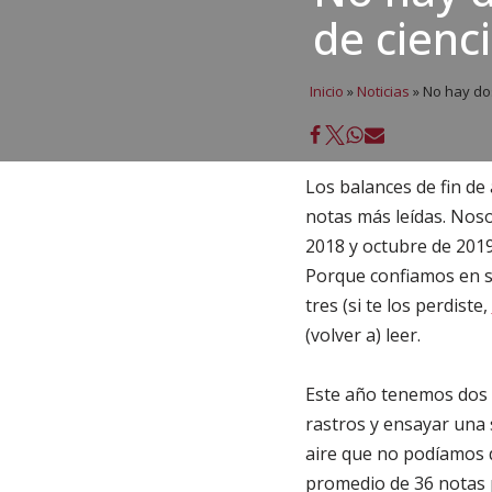
de cienc
Inicio
»
Noticias
»
No hay dos
Los balances de fin de 
notas más leídas. Noso
2018 y octubre de 2019
Porque confiamos en s
tres (si te los perdiste,
(volver a) leer.
Este año tenemos dos b
rastros y ensayar una 
aire que no podíamos d
promedio de 36 notas p