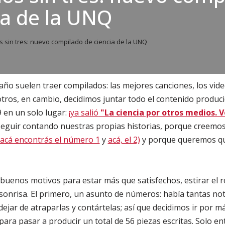
ia de la UNQ
 sin tres: nuevo compilado de ciencia de la UNQ
año suelen traer compilados: las mejores canciones, los vide
tros, en cambio, decidimos juntar todo el contenido produc
 en un solo lugar:
¡ya salió
"La ciencia por otros medios. Vo
eguir contando nuestras propias historias, porque creemos
acá encontrás el número 1
y
acá, el 2)
y porque queremos qu
uenos motivos para estar más que satisfechos, estirar el r
sonrisa. El primero, un asunto de números: había tantas not
ejar de atraparlas y contártelas; así que decidimos ir por 
ara pasar a producir un total de 56 piezas escritas. Solo e