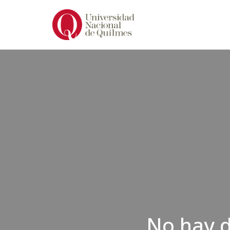
Ir
al
contenido
No hay d