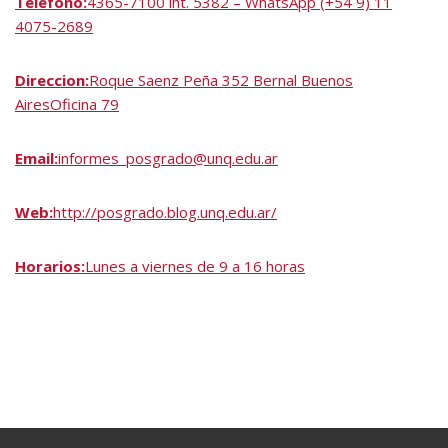
Teléfono:
4365-7100 int. 5382 – WhatsApp (+54 9) 11
4075-2689
Direccion:
Roque Saenz Peña 352 Bernal Buenos
AiresOficina 79
Email:
informes_posgrado@unq.edu.ar
Web:
http://posgrado.blog.unq.edu.ar/
Horarios:
Lunes a viernes de 9 a 16 horas