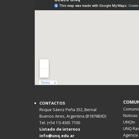
COMUN
CONTACTOS
Comunica
Roque Sáenz Peña 352, Bernal
Noticias
Buenos Aires, Argentina (B1876BXD)
UNQtv
Tel. (+54 11) 4365 7100
UNQ Rad
Listado de internos
Agencia 
info@unq.edu.ar