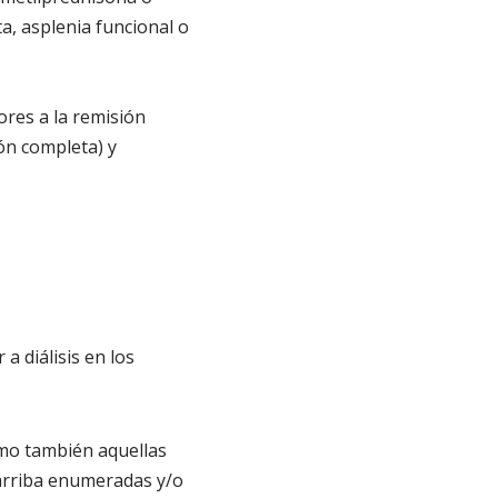
a, asplenia funcional o
ores a la remisión
ón completa) y
a diálisis en los
omo también aquellas
 arriba enumeradas y/o