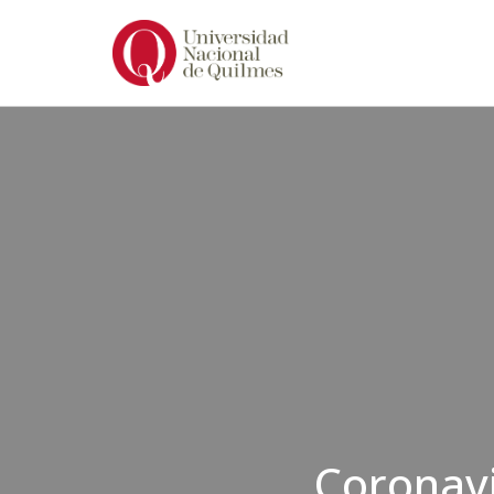
Ir
al
contenido
Coronav