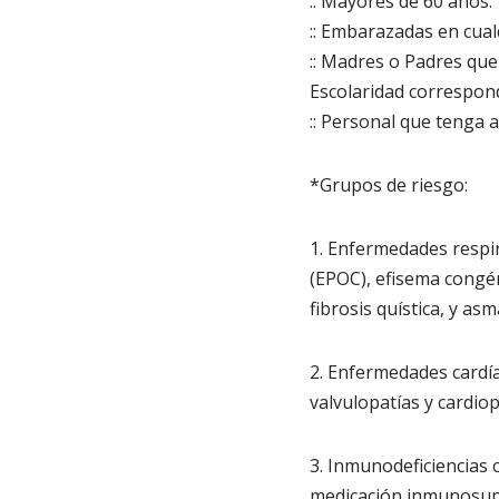
:: Mayores de 60 años.
:: Embarazadas en cual
:: Madres o Padres que 
Escolaridad correspond
:: Personal que tenga 
*Grupos de riesgo:
1. Enfermedades respir
(EPOC), efisema congé
fibrosis quística, y asm
2. Enfermedades cardía
valvulopatías y cardio
3. Inmunodeficiencias 
medicación inmunosupr