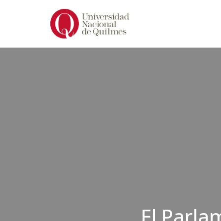
Ir
al
contenido
El Parla