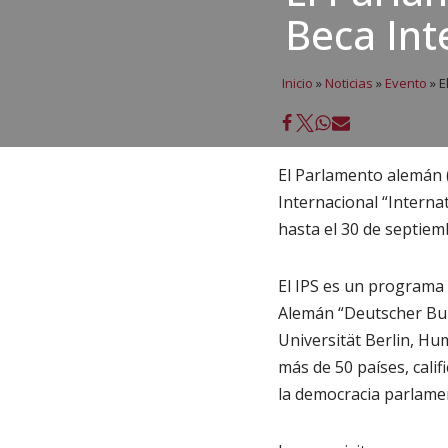
Beca Int
Inicio
»
Noticias
»
Evento
»
E
El Parlamento alemán 
Internacional “Interna
hasta el 30 de septiem
El IPS es un programa
Alemán “Deutscher Bund
Universität Berlin, Hum
más de 50 países, califi
la democracia parlame