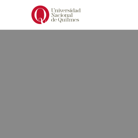
Ir
al
contenido