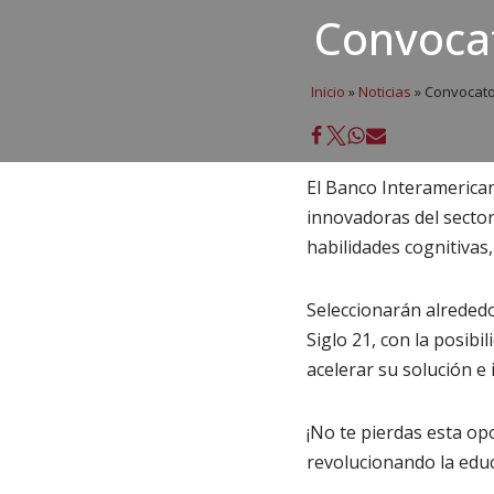
Convocat
Inicio
»
Noticias
»
Convocato
El Banco Interamerican
innovadoras del sector 
habilidades cognitivas
Seleccionarán alrededo
Siglo 21, con la posibi
acelerar su solución e 
¡No te pierdas esta op
revolucionando la educ